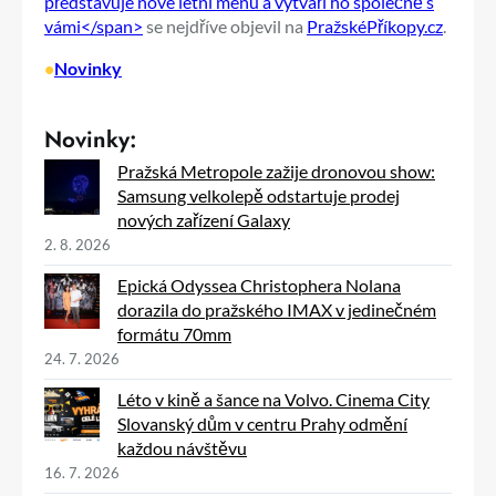
představuje nové letní menu a vytváří ho společně s
vámi</span>
se nejdříve objevil na
PražskéPříkopy.cz
.
•
Novinky
Novinky:
Pražská Metropole zažije dronovou show:
Samsung velkolepě odstartuje prodej
nových zařízení Galaxy
2. 8. 2026
Epická Odyssea Christophera Nolana
dorazila do pražského IMAX v jedinečném
formátu 70mm
24. 7. 2026
Léto v kině a šance na Volvo. Cinema City
Slovanský dům v centru Prahy odmění
každou návštěvu
16. 7. 2026