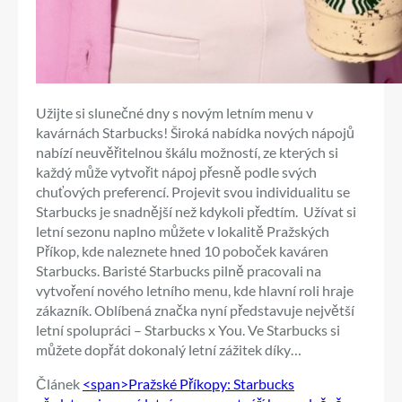
Užijte si slunečné dny s novým letním menu v
kavárnách Starbucks! Široká nabídka nových nápojů
nabízí neuvěřitelnou škálu možností, ze kterých si
každý může vytvořit nápoj přesně podle svých
chuťových preferencí. Projevit svou individualitu se
Starbucks je snadnější než kdykoli předtím. Užívat si
letní sezonu naplno můžete v lokalitě Pražských
Příkop, kde naleznete hned 10 poboček kaváren
Starbucks. Baristé Starbucks pilně pracovali na
vytvoření nového letního menu, kde hlavní roli hraje
zákazník. Oblíbená značka nyní představuje největší
letní spolupráci – Starbucks x You. Ve Starbucks si
můžete dopřát dokonalý letní zážitek díky…
Článek
<span>Pražské Příkopy: Starbucks