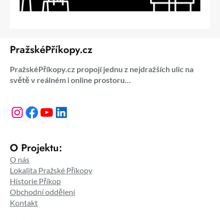
PražskéPříkopy.cz
PražskéPříkopy.cz propojí jednu z nejdražších ulic na
světě v reálném i online prostoru…
Instagram
Facebook
YouTube
LinkedIn
O Projektu:
O nás
Lokalita Pražské Příkopy
Historie Příkop
Obchodní oddělení
Kontakt