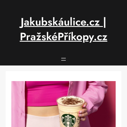
Přeskočit
na
obsah
Jakubskáulice.cz |
PražskéPříkopy.cz