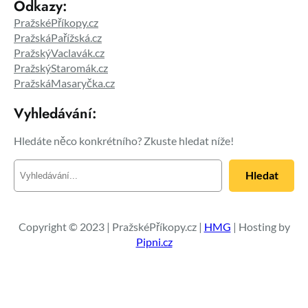
Odkazy:
PražskéPříkopy.cz
PražskáPařížská.cz
PražskýVaclavák.cz
PražskýStaromák.cz
PražskáMasaryčka.cz
Vyhledávání:
Hledáte něco konkrétního? Zkuste hledat níže!
H
Hledat
l
e
d
a
Copyright © 2023 | PražskéPříkopy.cz |
HMG
| Hosting by
t
Pipni.cz