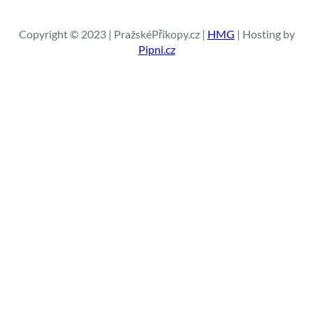
e
d
a
Copyright © 2023 | PražskéPříkopy.cz |
HMG
| Hosting by
t
Pipni.cz