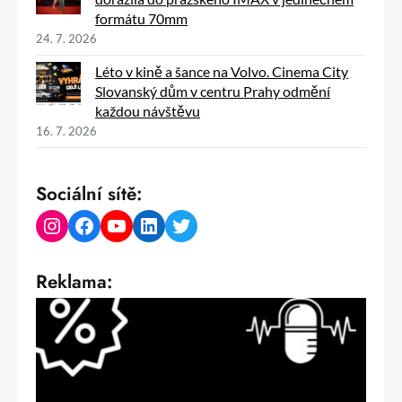
formátu 70mm
24. 7. 2026
Léto v kině a šance na Volvo. Cinema City
Slovanský dům v centru Prahy odmění
každou návštěvu
16. 7. 2026
Sociální sítě:
Instagram
Facebook
YouTube
LinkedIn
Twitter
Reklama: