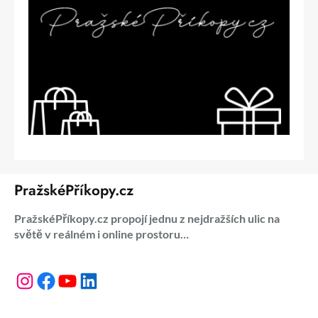
PražskéPříkopy.cz
PražskéPříkopy.cz propojí jednu z nejdražších ulic na
světě v reálném i online prostoru…
Instagram
Facebook
YouTube
LinkedIn