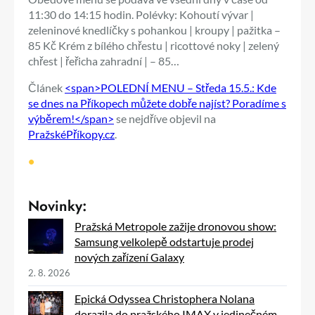
11:30 do 14:15 hodin. Polévky: Kohoutí vývar |
zeleninové knedlíčky s pohankou | kroupy | pažitka –
85 Kč Krém z bílého chřestu | ricottové noky | zelený
chřest | řeřicha zahradní | – 85…
Článek
<span>POLEDNÍ MENU – Středa 15.5.: Kde
se dnes na Příkopech můžete dobře najíst? Poradíme s
výběrem!</span>
se nejdříve objevil na
PražskéPříkopy.cz
.
•
Novinky:
Pražská Metropole zažije dronovou show:
Samsung velkolepě odstartuje prodej
nových zařízení Galaxy
2. 8. 2026
Epická Odyssea Christophera Nolana
dorazila do pražského IMAX v jedinečném