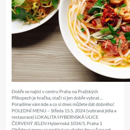
Dobře se najíst v centru Prahy na Pražských
Příkopech je hračka, stačí si jen dobře vybrat…
Poradíme vám kde a co si dnes můžete dát dobrého!
POLEDNÍ MENU – Středa 15.5. 2024 (vybraná jídla a
restaurace) LOKALITA HYBERNSKÁ ULICE
ČERVENÝ JELEN Hybernská 1034/5, Praha 1
Obědové menu se podává ve všední dny v čase od