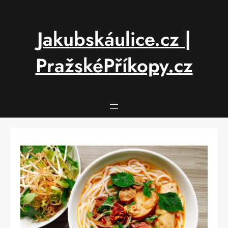
Přeskočit
na
obsah
Jakubskáulice.cz |
PražskéPříkopy.cz