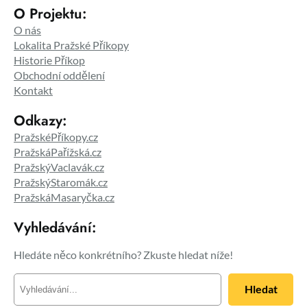
O Projektu:
O nás
Lokalita Pražské Příkopy
Historie Příkop
Obchodní oddělení
Kontakt
Odkazy:
PražskéPříkopy.cz
PražskáPařížská.cz
PražskýVaclavák.cz
PražskýStaromák.cz
PražskáMasaryčka.cz
Vyhledávání:
Hledáte něco konkrétního? Zkuste hledat níže!
H
Hledat
l