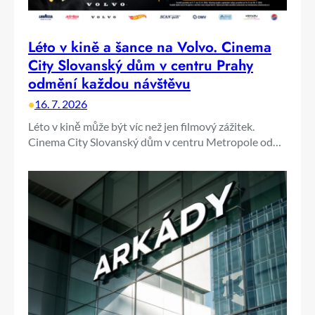
Léto v kině a šance na Volvo. Cinema
City Slovanský dům v centru Prahy
odmění každou návštěvu
•
16. 7. 2026
Léto v kině může být víc než jen filmový zážitek.
Cinema City Slovanský dům v centru Metropole od…