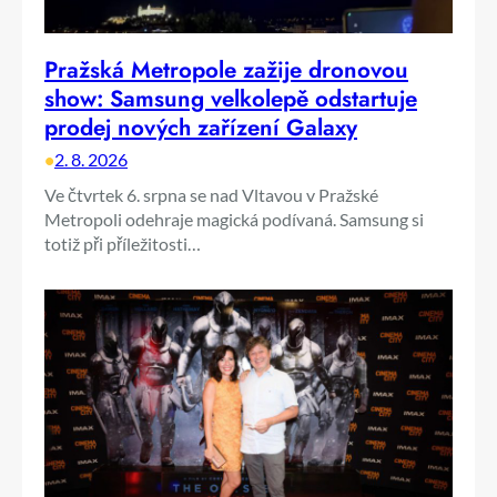
Pražská Metropole zažije dronovou
show: Samsung velkolepě odstartuje
prodej nových zařízení Galaxy
•
2. 8. 2026
Ve čtvrtek 6. srpna se nad Vltavou v Pražské
Metropoli odehraje magická podívaná. Samsung si
totiž při příležitosti…