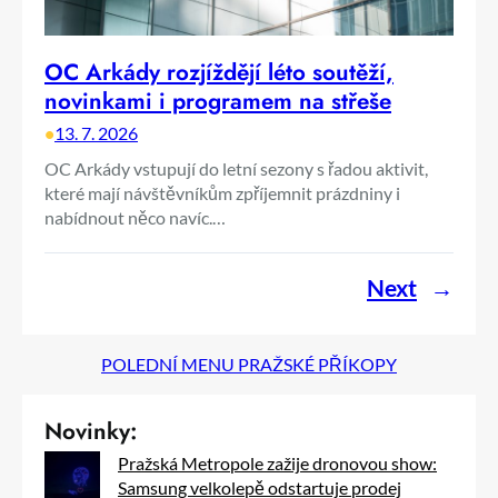
OC Arkády rozjíždějí léto soutěží,
novinkami i programem na střeše
•
13. 7. 2026
OC Arkády vstupují do letní sezony s řadou aktivit,
které mají návštěvníkům zpříjemnit prázdniny i
nabídnout něco navíc.…
Next
→
POLEDNÍ MENU PRAŽSKÉ PŘÍKOPY
Novinky:
Pražská Metropole zažije dronovou show:
Samsung velkolepě odstartuje prodej