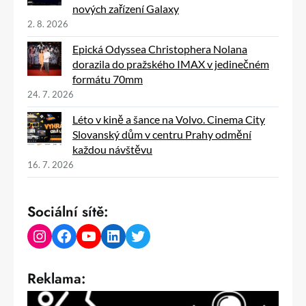
nových zařízení Galaxy
2. 8. 2026
Epická Odyssea Christophera Nolana
dorazila do pražského IMAX v jedinečném
formátu 70mm
24. 7. 2026
Léto v kině a šance na Volvo. Cinema City
Slovanský dům v centru Prahy odmění
každou návštěvu
16. 7. 2026
Sociální sítě:
Instagram
Facebook
YouTube
LinkedIn
Twitter
Reklama: