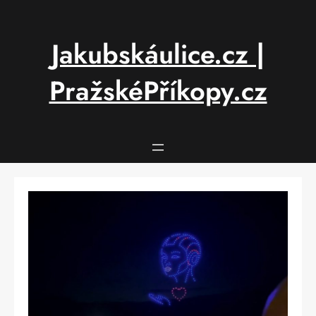
Přeskočit
na
obsah
Jakubskáulice.cz |
PražskéPříkopy.cz