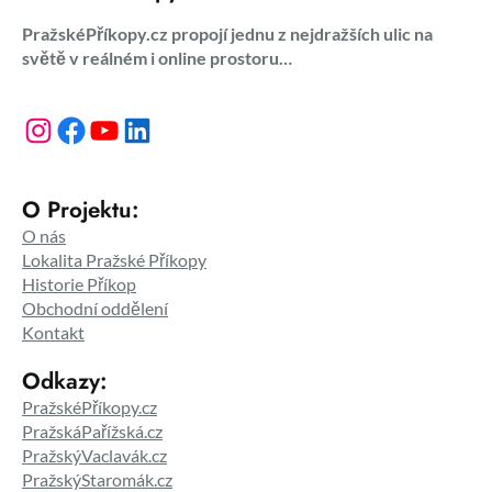
PražskéPříkopy.cz propojí jednu z nejdražších ulic na
světě v reálném i online prostoru…
Instagram
Facebook
YouTube
LinkedIn
O Projektu:
O nás
Lokalita Pražské Příkopy
Historie Příkop
Obchodní oddělení
Kontakt
Odkazy:
PražskéPříkopy.cz
PražskáPařížská.cz
PražskýVaclavák.cz
PražskýStaromák.cz