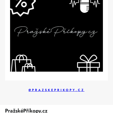
@PRAZSKEPRIKOPY.CZ
PražskéPříkopy.cz