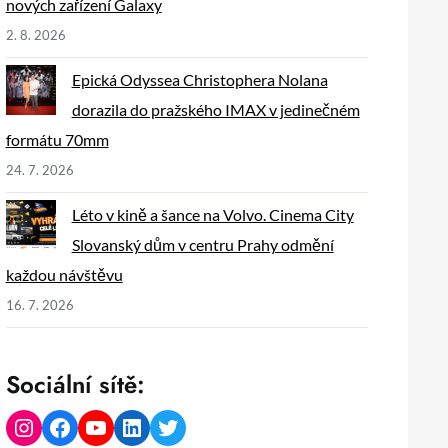
nových zařízení Galaxy
2. 8. 2026
Epická Odyssea Christophera Nolana
dorazila do pražského IMAX v jedinečném
formátu 70mm
24. 7. 2026
Léto v kině a šance na Volvo. Cinema City
Slovanský dům v centru Prahy odmění
každou návštěvu
16. 7. 2026
Sociální sítě:
Instagram
Facebook
YouTube
LinkedIn
Twitter