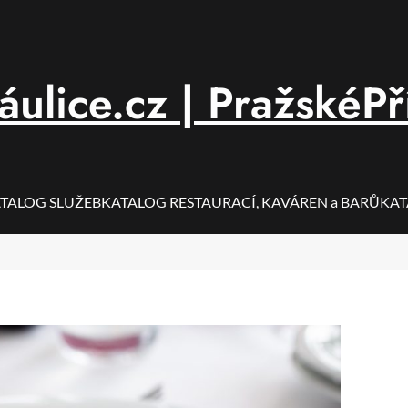
áulice.cz | PražskéPř
TALOG SLUŽEB
KATALOG RESTAURACÍ, KAVÁREN a BARŮ
KAT