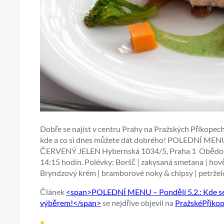
Dobře se najíst v centru Prahy na Pražských Příkopech
kde a co si dnes můžete dát dobrého! POLEDNÍ MENU –
ČERVENÝ JELEN Hybernská 1034/5, Praha 1 Obědové 
14:15 hodin. Polévky: Boršč | zakysaná smetana | hovězí
Bryndzový krém | bramborové noky & chipsy | petržel
Článek
<span>POLEDNÍ MENU – Pondělí 5.2.: Kde se 
výběrem!</span>
se nejdříve objevil na
PražskéPříkop
•