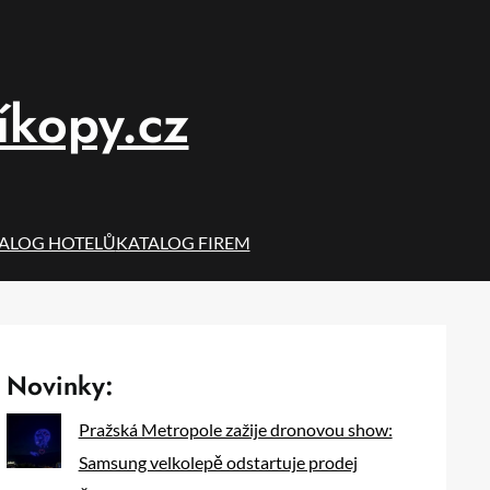
íkopy.cz
ALOG HOTELŮ
KATALOG FIREM
Novinky:
Pražská Metropole zažije dronovou show:
Samsung velkolepě odstartuje prodej