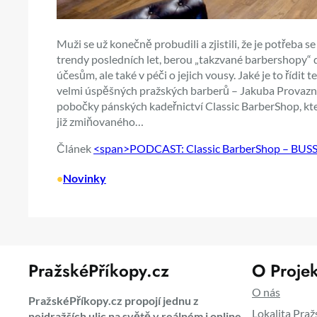
Muži se už konečně probudili a zjistili, že je potřeba s
trendy posledních let, berou „takzvané barbershopy“ 
účesům, ale také v péči o jejich vousy. Jaké je to řídit 
velmi úspěšných pražských barberů – Jakuba Provazník
pobočky pánských kadeřnictví Classic BarberShop, k
již zmiňovaného…
Článek
<span>PODCAST: Classic BarberShop – BUS
•
Novinky
PražskéPříkopy.cz
O Projek
O nás
PražskéPříkopy.cz propojí jednu z
Lokalita Praž
nejdražších ulic na světě v reálném i online