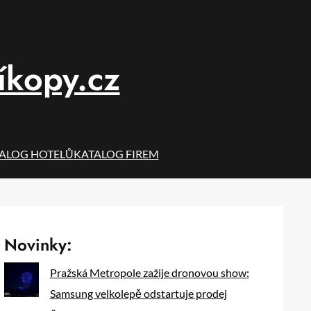
íkopy.cz
ALOG HOTELŮ
KATALOG FIREM
Novinky:
Pražská Metropole zažije dronovou show:
Samsung velkolepě odstartuje prodej