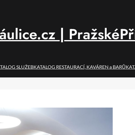
áulice.cz | PražskéPř
TALOG SLUŽEB
KATALOG RESTAURACÍ, KAVÁREN a BARŮ
KAT