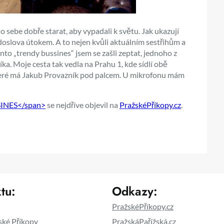
e o sebe dobře starat, aby vypadali k světu. Jak ukazují
doslova útokem. A to nejen kvůli aktuálním sestřihům a
tento „trendy bussines“ jsem se zašli zeptat, jednoho z
a. Moje cesta tak vedla na Prahu 1, kde sídlí obě
teré má Jakub Provazník pod palcem. U mikrofonu mám
SINES</span>
se nejdříve objevil na
PražskéPříkopy.cz
.
tu:
Odkazy:
PražskéPříkopy.cz
ské Příkopy
PražskáPařížská.cz