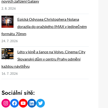
nových zařízení Galaxy
2. 8. 2026
Epická Odyssea Christophera Nolana
dorazila do pražského IMAX v jedinečném
formátu 70mm
24. 7. 2026
Léto v kině a šance na Volvo. Cinema City
Slovanský dům v centru Prahy odmění
každou návštěvu
16. 7. 2026
Sociální sítě:
Instagram
Facebook
YouTube
LinkedIn
Twitter